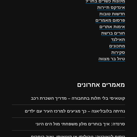
מלונות כשרים בחו"ל
אינדקס תיירות
חדשות טובות
פרסום מאמרים
אימות אתרים
חורים ברשת
תאילנד
מתכונים
סקירות
טיול בר מצווה
מאמרים אחרונים
קוטאיסי בלי תלות בתחבורה – מדריך השכרת רכב
נחיתה בלובליאנה – כך מגיעים למרכז העיר עם ילדים
סרנדה: איך בוחרים מלון משפחתי מול הים היוני
טסים לגאורגיה: טביליסי או קוטאיסי, ואיך בוחרים