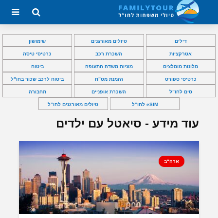
דילים
טיולים מאורגנים
שימושון
אטרקציות
השכרת רכב
כרטיסי טיסה
מלונות מומלצים
מוניות משדה התעופה
ביטוח
כרטיסי ספורט
הזמנת מט”ח
ביטוח לרכב שכור בחו”ל
סים לחו”ל
השכרת אופניים
תחבורה
eSIM לחו”ל
טיולים מאורגנים לחו”ל
עוד מידע - סיאטל עם ילדים
ארה"ב