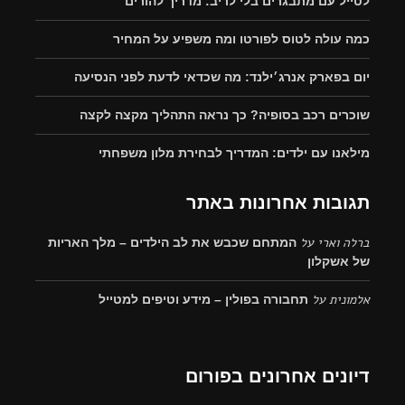
לטייל עם מתבגרים בלי לריב: מדריך להורים
כמה עולה לטוס לפורטו ומה משפיע על המחיר
יום בפארק אנרג׳ילנד: מה שכדאי לדעת לפני הנסיעה
שוכרים רכב בסופיה? כך נראה התהליך מקצה לקצה
מילאנו עם ילדים: המדריך לבחירת מלון משפחתי
תגובות אחרונות באתר
ברלה וארי
על
המתחם שכבש את לב הילדים – מלך האריות
של אשקלון
אלמונית
על
תחבורה בפולין – מידע וטיפים למטייל
דיונים אחרונים בפורום