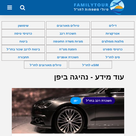
דילים
טיולים מאורגנים
שימושון
אטרקציות
השכרת רכב
כרטיסי טיסה
מלונות מומלצים
מוניות משדה התעופה
ביטוח
כרטיסי ספורט
הזמנת מט”ח
ביטוח לרכב שכור בחו”ל
סים לחו”ל
השכרת אופניים
תחבורה
eSIM לחו”ל
טיולים מאורגנים לחו”ל
עוד מידע - נהיגה ביפן
השכרת רכב בחו"ל
יפן