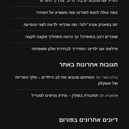
לטייל עם מתבגרים בלי לריב: מדריך להורים
כמה עולה לטוס לפורטו ומה משפיע על המחיר
יום בפארק אנרג׳ילנד: מה שכדאי לדעת לפני הנסיעה
שוכרים רכב בסופיה? כך נראה התהליך מקצה לקצה
מילאנו עם ילדים: המדריך לבחירת מלון משפחתי
תגובות אחרונות באתר
ברלה וארי
על
המתחם שכבש את לב הילדים – מלך האריות
של אשקלון
אלמונית
על
תחבורה בפולין – מידע וטיפים למטייל
דיונים אחרונים בפורום