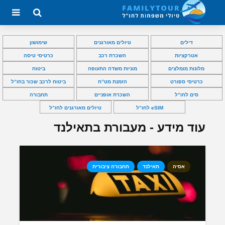
דילים
טיולים מאורגנים
שימושון
אטרקציות
השכרת רכב
כרטיסי טיסה
מלונות מומלצים
מוניות משדה התעופה
ביטוח
כרטיסי ספורט
הזמנת מט”ח
ביטוח לרכב שכור בחו”ל
סים לחו”ל
השכרת אופניים
תחבורה
eSIM לחו”ל
טיולים מאורגנים לחו”ל
עוד מידע - מעבורת בתאילנד
אסיה
תאילנד
תחבורה ציבורית