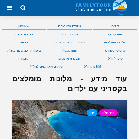
דילים
טיולים מאורגנים
שימושון
אטרקציות
השכרת רכב
כרטיסי טיסה
מלונות מומלצים
מוניות משדה התעופה
ביטוח
כרטיסי ספורט
הזמנת מט”ח
ביטוח לרכב שכור בחו”ל
סים לחו”ל
השכרת אופניים
תחבורה
eSIM לחו”ל
טיולים מאורגנים לחו”ל
עוד מידע - מלונות מומלצים
בקטריני עם ילדים
בתי מלון
יוון