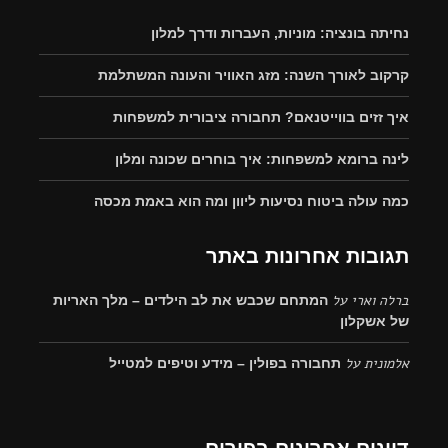
נחיתה בונציה: מוניות, העברות ודרך למלון
קרקוב לאורך השנה: מזג האוויר והעונה המשתלמת
איך זזים בווייטנאם? תחבורה ציבורית למשפחות
לינה ברומא למשפחות: איך בוחרים שכונה ומלון
כמה עולה ביטוח נסיעות ליוון ומה הוא באמת מכסה
תגובות אחרונות באתר
ברלה וארי
על
המתחם שכבש את לב הילדים – מלך האריות
של אשקלון
אלמונית
על
תחבורה בפולין – מידע וטיפים למטייל