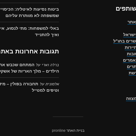
שותפים
ביטוח נסיעות לאיטליה: הכיסויי
שמשפחה לא מוותרת עליהם
אתר
באלי למשפחות: מתי לנסוע, איפ
ישראל
ואיך להתנייד
שרים בחו"ל
יירות
תגובות אחרונות באתר
בות
אמרים
ברלה וארי
על
המתחם שכבש את 
רים
הילדים – מלך האריות של אשקלו
רשת
אלמונית
על
תחבורה בפולין – מיד
וטיפים למטייל
מצווה
בניית האתר
pronline