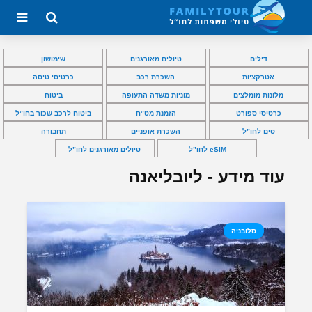
דילים
טיולים מאורגנים
שימושון
אטרקציות
השכרת רכב
כרטיסי טיסה
מלונות מומלצים
מוניות משדה התעופה
ביטוח
כרטיסי ספורט
הזמנת מט”ח
ביטוח לרכב שכור בחו”ל
סים לחו”ל
השכרת אופניים
תחבורה
eSIM לחו”ל
טיולים מאורגנים לחו”ל
עוד מידע - ליובליאנה
סלובניה