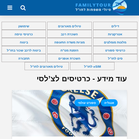
דילים
טיולים מאורגנים
שימושון
אטרקציות
השכרת רכב
כרטיסי טיסה
מלונות מומלצים
מוניות משדה התעופה
ביטוח
כרטיסי ספורט
הזמנת מט”ח
ביטוח לרכב שכור בחו”ל
סים לחו”ל
השכרת אופניים
תחבורה
eSIM לחו”ל
טיולים מאורגנים לחו”ל
עוד מידע - כרטיסים לצ’לסי
אנגליה
ספורט עולמי