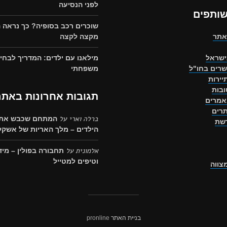
לפני הנסיעה
שותפים
שוכרים רכב בסופיה? כך נראה 
אתר
מקצה לקצה
ישראל
מילאנו עם ילדים: המדריך לבחיר
שרים בחו"ל
משפחתי
יירות
בות
תגובות אחרונות באתר
אמרים
רים
ברלה וארי
על
המתחם שכבש את 
רשת
הילדים – מלך האריות של אשקלו
אלמונית
על
תחבורה בפולין – מיד
וטיפים למטייל
מצווה
בניית האתר
pronline