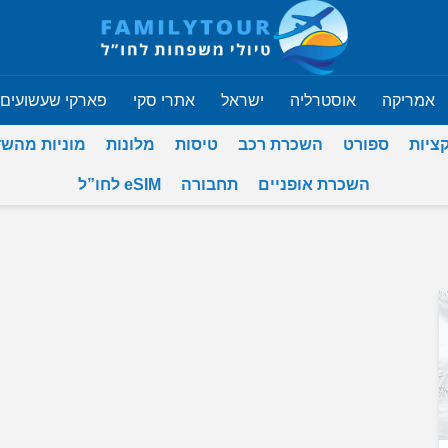
אמריקה
אוסטרליה
ישראל
אתרי סקי
פארקי שעשועים
ציות
ספורט
השכרת רכב
טיסות
מלונות
מוניות מהש
השכרת אופניים
תחבורה
eSIM לחו”ל