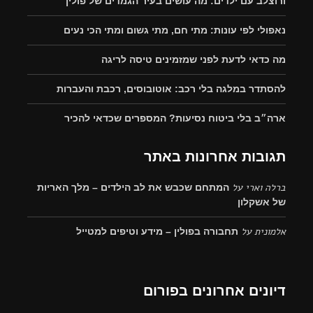
ורוצלב עם ילדים: מה עושים בעיר הגמדים של פולין
נאפולי לפי עונות: מתי חם, מתי גשום ומתי הכי נעים
מה כדאי לדעת לפני שמזמינים טיסה לריגה
להסתדר במלגה בלי רכב: אוטובוסים, רכבת והעברות
ארה״ב בלי ביטוח נסיעות? המספרים שכדאי להכיר
תגובות אחרונות באתר
ברלה וארי
על
המתחם שכבש את לב הילדים – מלך האריות
של אשקלון
אלמונית
על
תחבורה בפולין – מידע וטיפים למטייל
דיונים אחרונים בפורום