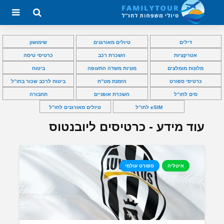
דילים
טיולים מאורגנים
שימושון
אטרקציות
השכרת רכב
כרטיסי טיסה
מלונות מומלצים
מוניות משדה התעופה
ביטוח
כרטיסי ספורט
הזמנת מט”ח
ביטוח לרכב שכור בחו”ל
סים לחו”ל
השכרת אופניים
תחבורה
eSIM לחו”ל
טיולים מאורגנים לחו”ל
עוד מידע - כרטיסים ליובנטוס
איטליה
ספורט עולמי