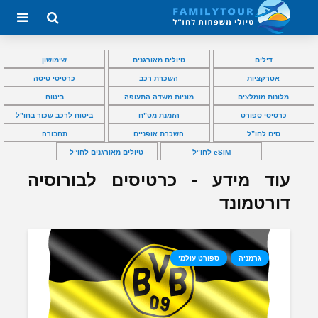
דילים
טיולים מאורגנים
שימושון
אטרקציות
השכרת רכב
כרטיסי טיסה
מלונות מומלצים
מוניות משדה התעופה
ביטוח
כרטיסי ספורט
הזמנת מט”ח
ביטוח לרכב שכור בחו”ל
סים לחו”ל
השכרת אופניים
תחבורה
eSIM לחו”ל
טיולים מאורגנים לחו”ל
עוד מידע - כרטיסים לבורוסיה
דורטמונד
גרמניה
ספורט עולמי