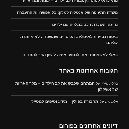
מתי כדאי לטוס לקמבודיה עם ילדים – עונות ומזג אוויר
משדה התעופה של אנטליה למלון: כל אפשרויות ההעברה
נהיגה והשכרת רכב במלזיה עם ילדים
ביטוח נסיעות לאיטליה: הכיסויים שמשפחה לא מוותרת
עליהם
באלי למשפחות: מתי לנסוע, איפה לישון ואיך להתנייד
תגובות אחרונות באתר
ברלה וארי
על
המתחם שכבש את לב הילדים – מלך האריות
של אשקלון
אלמונית
על
תחבורה בפולין – מידע וטיפים למטייל
דיונים אחרונים בפורום