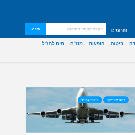
חיפוש
פורומים
דה
ביטוח
הופעות
מט”ח
סים לחו”ל
דרום אפריקה
טיסות לחו"ל