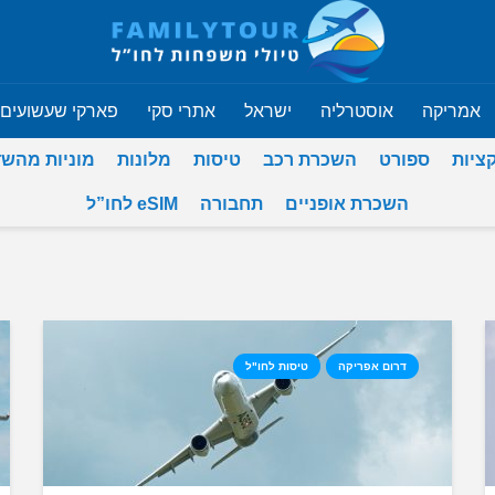
אמריקה
אוסטרליה
ישראל
אתרי סקי
פארקי שעשועים
ציות
ספורט
השכרת רכב
טיסות
מלונות
מוניות מהש
השכרת אופניים
תחבורה
eSIM לחו”ל
דרום אפריקה
טיסות לחו"ל