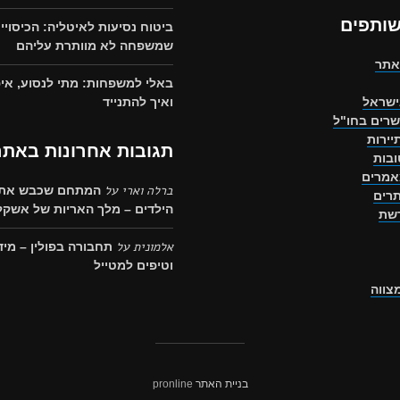
שותפים
ביטוח נסיעות לאיטליה: הכיסויי
שמשפחה לא מוותרת עליהם
אתר
באלי למשפחות: מתי לנסוע, איפ
ישראל
ואיך להתנייד
שרים בחו"ל
יירות
תגובות אחרונות באתר
בות
אמרים
ברלה וארי
על
המתחם שכבש את 
רים
הילדים – מלך האריות של אשקלו
רשת
אלמונית
על
תחבורה בפולין – מיד
וטיפים למטייל
מצווה
בניית האתר
pronline