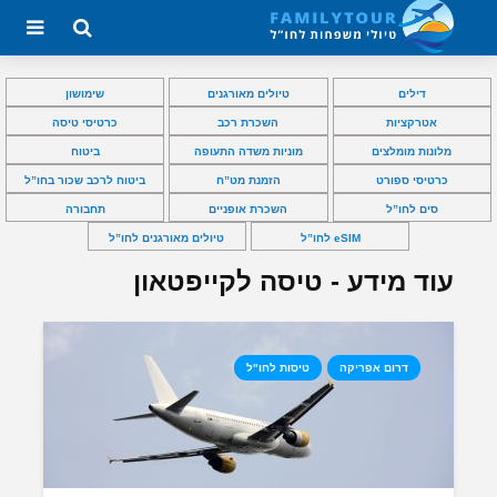
דילים
טיולים מאורגנים
שימושון
אטרקציות
השכרת רכב
כרטיסי טיסה
מלונות מומלצים
מוניות משדה התעופה
ביטוח
כרטיסי ספורט
הזמנת מט”ח
ביטוח לרכב שכור בחו”ל
סים לחו”ל
השכרת אופניים
תחבורה
eSIM לחו”ל
טיולים מאורגנים לחו”ל
עוד מידע - טיסה לקייפטאון
דרום אפריקה
טיסות לחו"ל