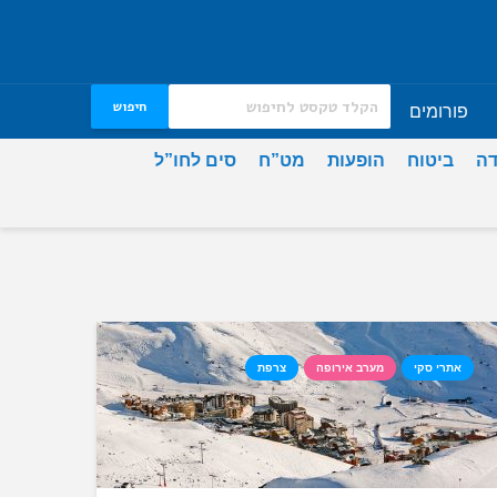
חיפוש
פורומים
דה
ביטוח
הופעות
מט”ח
סים לחו”ל
אתרי סקי
מערב אירופה
צרפת