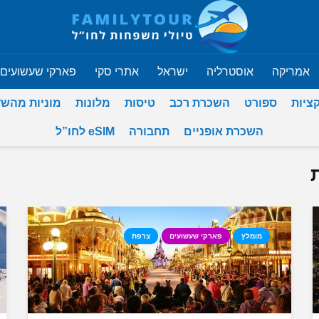
אמריקה
אוסטרליה
ישראל
אתרי סקי
פארקי שעשועים
ציות
ספורט
השכרת רכב
טיסות
מלונות
מוניות מהש
השכרת אופניים
תחבורה
eSIM לחו”ל
מומלץ
פארקי שעשועים
צרפת