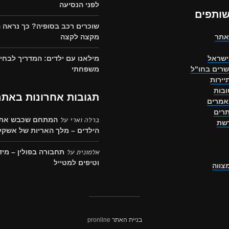
לפני הנסיעה
שותפים
שוכרים רכב בסופיה? כך נראה 
אתר
מקצה לקצה
ישראל
מילאנו עם ילדים: המדריך לבחיר
שרים בחו"ל
משפחתי
יירות
בות
תגובות אחרונות באתר
אמרים
רים
ברלה וארי
על
המתחם שכבש את 
רשת
הילדים – מלך האריות של אשקלו
אלמונית
על
תחבורה בפולין – מיד
וטיפים למטייל
מצווה
בניית האתר
pronline