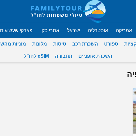
אמריקה
אוסטרליה
ישראל
אתרי סקי
פארקי שעשועים
ציות
ספורט
השכרת רכב
טיסות
מלונות
מוניות מהש
השכרת אופניים
תחבורה
eSIM לחו”ל
יה