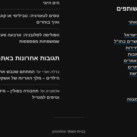
הים היוני
שותפים
טסים לגאורגיה: טביליסי או קוט
אתר
ואיך בוחרים
ישראל
הפוליסה לסלובניה: ארבעה סעי
שרים בחו"ל
שמשפחות מפספסות
יירות
בות
תגובות אחרונות באתר
אמרים
רים
ברלה וארי
על
המתחם שכבש את 
רשת
הילדים – מלך האריות של אשקלו
אלמונית
על
תחבורה בפולין – מיד
וטיפים למטייל
מצווה
בניית האתר
pronline