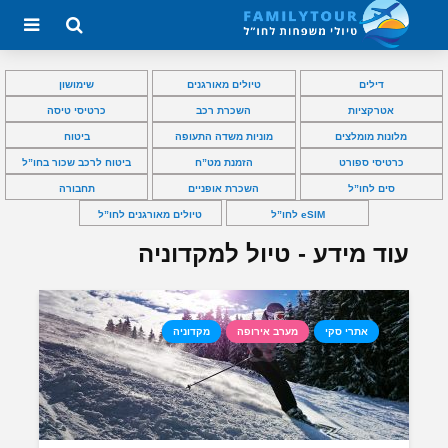
דילים
טיולים מאורגנים
שימושון
אטרקציות
השכרת רכב
כרטיסי טיסה
מלונות מומלצים
מוניות משדה התעופה
ביטוח
כרטיסי ספורט
הזמנת מט”ח
ביטוח לרכב שכור בחו”ל
סים לחו”ל
השכרת אופניים
תחבורה
eSIM לחו”ל
טיולים מאורגנים לחו”ל
עוד מידע - טיול למקדוניה
אתרי סקי
מערב אירופה
מקדוניה