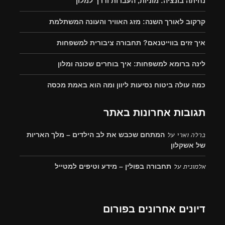
נחיתה בונציה: מוניות, העברות ודרך למלון
קרקוב לאורך השנה: מזג האוויר והעונה המשתלמת
איך זזים בווייטנאם? תחבורה ציבורית למשפחות
לינה ברומא למשפחות: איך בוחרים שכונה ומלון
כמה עולה ביטוח נסיעות ליוון ומה הוא באמת מכסה
תגובות אחרונות באתר
ברלה וארי
על
המתחם שכבש את לב הילדים – מלך האריות
של אשקלון
אלמונית
על
תחבורה בפולין – מידע וטיפים למטייל
דיונים אחרונים בפורום