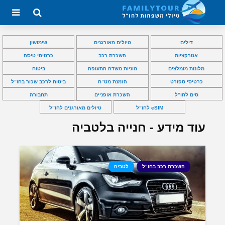
דילים
טיולים מאורגנים
שימושון
אטרקציות
השכרת רכב
כרטיסי טיסה
מלונות מומלצים
מוניות משדה התעופה
ביטוח
כרטיסי ספורט
הזמנת מט”ח
ביטוח לרכב שכור בחו”ל
סים לחו”ל
השכרת אופניים
תחבורה
eSIM לחו”ל
טיולים מאורגנים לחו”ל
עוד מידע - חנייה בלטביה
השכרת רכב בחו"ל
לטביה