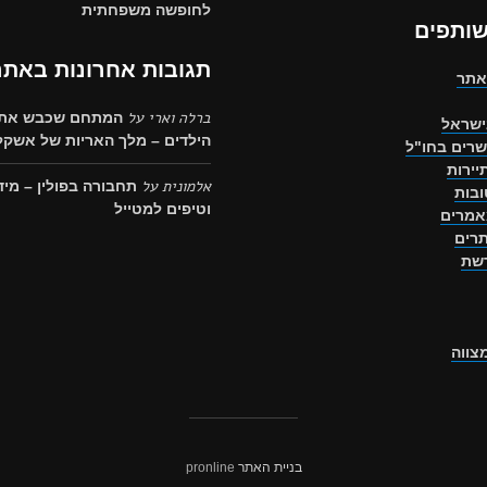
לחופשה משפחתית
שותפים
תגובות אחרונות באתר
אתר
ברלה וארי
על
המתחם שכבש את 
ישראל
הילדים – מלך האריות של אשקלו
שרים בחו"ל
יירות
אלמונית
על
תחבורה בפולין – מיד
בות
וטיפים למטייל
אמרים
רים
רשת
מצווה
בניית האתר
pronline