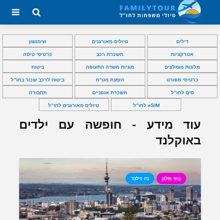
דילים
טיולים מאורגנים
שימושון
אטרקציות
השכרת רכב
כרטיסי טיסה
מלונות מומלצים
מוניות משדה התעופה
ביטוח
כרטיסי ספורט
הזמנת מט”ח
ביטוח לרכב שכור בחו”ל
סים לחו”ל
השכרת אופניים
תחבורה
eSIM לחו”ל
טיולים מאורגנים לחו”ל
עוד מידע - חופשה עם ילדים
באוקלנד
בתי מלון
ניו זילנד