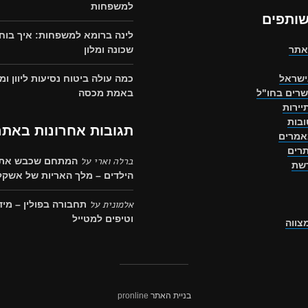
למשפחות
שותפים
לינה ברומא למשפחות: איך בוח
אתר
שכונה ומלון
ישראל
כמה עולה ביטוח נסיעות ליוון ומ
שרים בחו"ל
באמת מכסה
יירות
בות
תגובות אחרונות באתר
אמרים
רים
ברלה וארי
על
המתחם שכבש את 
רשת
הילדים – מלך האריות של אשקלו
אלמונית
על
תחבורה בפולין – מיד
וטיפים למטייל
מצווה
בניית האתר
pronline