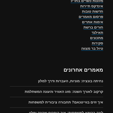
מלונות כשרים בחו"ל
אינדקס תיירות
חדשות טובות
פרסום מאמרים
אימות אתרים
חורים ברשת
תאילנד
מתכונים
סקירות
טיול בר מצווה
מאמרים אחרונים
נחיתה בונציה: מוניות, העברות ודרך למלון
קרקוב לאורך השנה: מזג האוויר והעונה המשתלמת
איך זזים בווייטנאם? תחבורה ציבורית למשפחות
לינה ברומא למשפחות: איך בוחרים שכונה ומלון