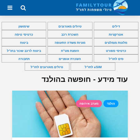
דילים
טיולים מאורגנים
שימושון
אטרקציות
השכרת רכב
כרטיסי טיסה
מלונות מומלצים
מוניות משדה התעופה
ביטוח
כרטיסי ספורט
הזמנת מט”ח
ביטוח לרכב שכור בחו”ל
סים לחו”ל
השכרת אופניים
תחבורה
eSIM לחו”ל
טיולים מאורגנים לחו”ל
עוד מידע - חופשה בהולנד
הולנד
מערב אירופה