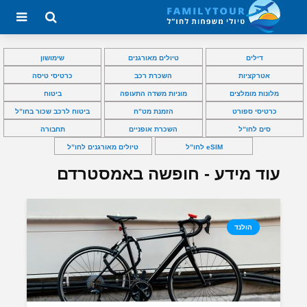
דילים
טיולים מאורגנים
שימושון
אטרקציות
השכרת רכב
כרטיסי טיסה
מלונות מומלצים
מוניות משדה התעופה
ביטוח
כרטיסי ספורט
הזמנת מט”ח
ביטוח לרכב שכור בחו”ל
סים לחו”ל
השכרת אופניים
תחבורה
eSIM לחו”ל
טיולים מאורגנים לחו”ל
עוד מידע - חופשה באמסטרדם
הולנד