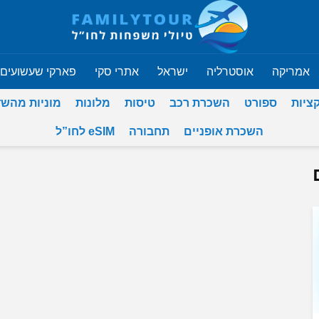
אמריקה
אוסטרליה
ישראל
אתרי סקי
פארקי שעשועים
ציות
ספורט
השכרת רכב
טיסות
מלונות
מוניות מהש
השכרת אופניים
תחבורה
eSIM לחו”ל