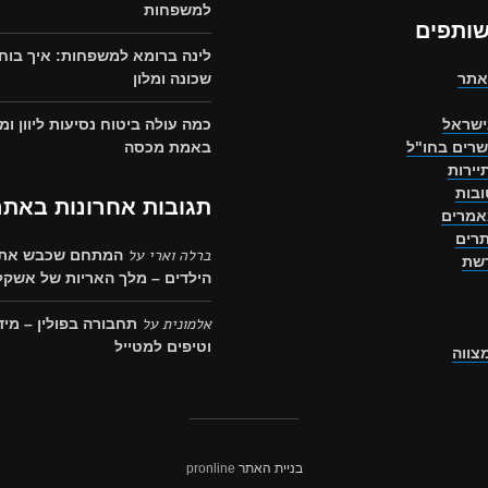
למשפחות
שותפים
לינה ברומא למשפחות: איך בוח
אתר
שכונה ומלון
ישראל
כמה עולה ביטוח נסיעות ליוון ומ
שרים בחו"ל
באמת מכסה
יירות
בות
תגובות אחרונות באתר
אמרים
רים
ברלה וארי
על
המתחם שכבש את 
רשת
הילדים – מלך האריות של אשקלו
אלמונית
על
תחבורה בפולין – מיד
וטיפים למטייל
מצווה
בניית האתר
pronline