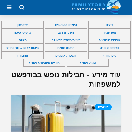
דילים
טיולים מאורגנים
שימושון
אטרקציות
השכרת רכב
כרטיסי טיסה
מלונות מומלצים
מוניות משדה התעופה
ביטוח
כרטיסי ספורט
הזמנת מט”ח
ביטוח לרכב שכור בחו”ל
סים לחו”ל
השכרת אופניים
תחבורה
eSIM לחו”ל
טיולים מאורגנים לחו”ל
עוד מידע - חבילות נופש בבודפשט
למשפחות
הונגריה