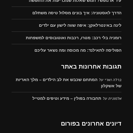
עיר או נופש? חמש שאלות שמכריעות את החופשה
הדרך לאסטוניה: איך בונים מסלול טיסה משתלם
לינה באינטרלאקן: איפה שווה לישון עם ילדים
רומניה בלי רכב: מטרו, רכבות ואוטובוסים למשפחות
הפוליסה לתאילנד: מה מכוסה ומה נשאר עליכם
תגובות אחרונות באתר
ברלה וארי
על
המתחם שכבש את לב הילדים – מלך האריות
של אשקלון
אלמונית
על
תחבורה בפולין – מידע וטיפים למטייל
דיונים אחרונים בפורום