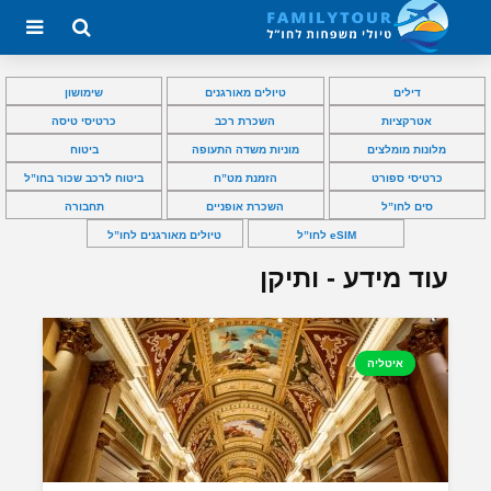
דילים
טיולים מאורגנים
שימושון
אטרקציות
השכרת רכב
כרטיסי טיסה
מלונות מומלצים
מוניות משדה התעופה
ביטוח
כרטיסי ספורט
הזמנת מט”ח
ביטוח לרכב שכור בחו”ל
סים לחו”ל
השכרת אופניים
תחבורה
eSIM לחו”ל
טיולים מאורגנים לחו”ל
עוד מידע - ותיקן
איטליה