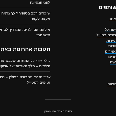
לפני הנסיעה
שותפים
שוכרים רכב בסופיה? כך נראה 
אתר
מקצה לקצה
ישראל
מילאנו עם ילדים: המדריך לבחיר
שרים בחו"ל
משפחתי
יירות
בות
תגובות אחרונות באתר
אמרים
רים
ברלה וארי
על
המתחם שכבש את 
רשת
הילדים – מלך האריות של אשקלו
אלמונית
על
תחבורה בפולין – מיד
וטיפים למטייל
מצווה
בניית האתר
pronline