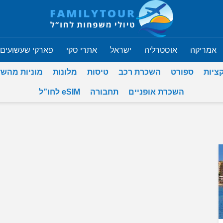
אמריקה
אוסטרליה
ישראל
אתרי סקי
פארקי שעשועים
ציות
ספורט
השכרת רכב
טיסות
מלונות
מוניות מהש
השכרת אופניים
תחבורה
eSIM לחו”ל