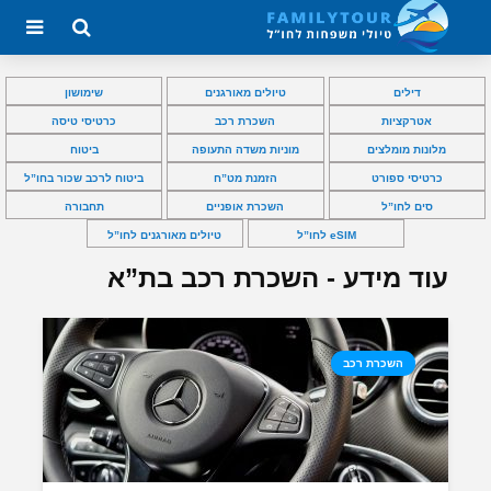
דילים
טיולים מאורגנים
שימושון
אטרקציות
השכרת רכב
כרטיסי טיסה
מלונות מומלצים
מוניות משדה התעופה
ביטוח
כרטיסי ספורט
הזמנת מט”ח
ביטוח לרכב שכור בחו”ל
סים לחו”ל
השכרת אופניים
תחבורה
eSIM לחו”ל
טיולים מאורגנים לחו”ל
עוד מידע - השכרת רכב בת”א
השכרת רכב