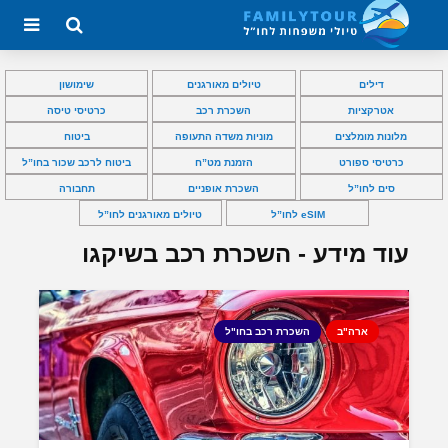
דילים
טיולים מאורגנים
שימושון
אטרקציות
השכרת רכב
כרטיסי טיסה
מלונות מומלצים
מוניות משדה התעופה
ביטוח
כרטיסי ספורט
הזמנת מט”ח
ביטוח לרכב שכור בחו”ל
סים לחו”ל
השכרת אופניים
תחבורה
eSIM לחו”ל
טיולים מאורגנים לחו”ל
עוד מידע - השכרת רכב בשיקגו
ארה"ב
השכרת רכב בחו"ל