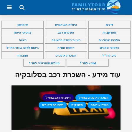
דילים
טיולים מאורגנים
שימושון
אטרקציות
השכרת רכב
כרטיסי טיסה
מלונות מומלצים
מוניות משדה התעופה
ביטוח
כרטיסי ספורט
הזמנת מט”ח
ביטוח לרכב שכור בחו”ל
סים לחו”ל
השכרת אופניים
תחבורה
eSIM לחו”ל
טיולים מאורגנים לחו”ל
עוד מידע - השכרת רכב בסלובקיה
השכרת אופניים בחו"ל
השכרת רכב בחו"ל
מזרח אירופה
סלובקיה
תחבורה ציבורית