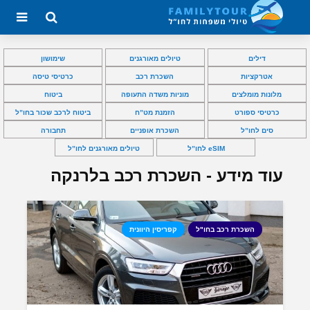
דילים
טיולים מאורגנים
שימושון
אטרקציות
השכרת רכב
כרטיסי טיסה
מלונות מומלצים
מוניות משדה התעופה
ביטוח
כרטיסי ספורט
הזמנת מט”ח
ביטוח לרכב שכור בחו”ל
סים לחו”ל
השכרת אופניים
תחבורה
eSIM לחו”ל
טיולים מאורגנים לחו”ל
עוד מידע - השכרת רכב בלרנקה
השכרת רכב בחו"ל
קפריסין היוונית