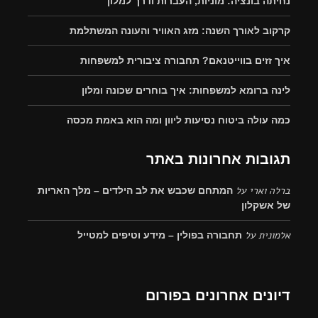
נחיתה בונציה: מוניות, העברות ודרך למלון
קרקוב לאורך השנה: מזג האוויר והעונה המשתלמת
איך זזים בווייטנאם? תחבורה ציבורית למשפחות
לינה ברומא למשפחות: איך בוחרים שכונה ומלון
כמה עולה ביטוח נסיעות ליוון ומה הוא באמת מכסה
תגובות אחרונות באתר
ברלה וארי
על
המתחם שכבש את לב הילדים – מלך האריות
של אשקלון
אלמונית
על
תחבורה בפולין – מידע וטיפים למטייל
דיונים אחרונים בפורום