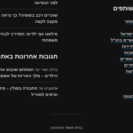
לפני הנסיעה
שותפים
שוכרים רכב בסופיה? כך נראה 
אתר
מקצה לקצה
ישראל
מילאנו עם ילדים: המדריך לבחיר
שרים בחו"ל
משפחתי
יירות
בות
תגובות אחרונות באתר
אמרים
רים
ברלה וארי
על
המתחם שכבש את 
רשת
הילדים – מלך האריות של אשקלו
אלמונית
על
תחבורה בפולין – מיד
וטיפים למטייל
מצווה
בניית האתר
pronline