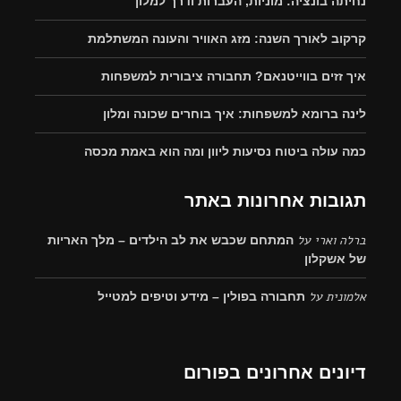
נחיתה בונציה: מוניות, העברות ודרך למלון
קרקוב לאורך השנה: מזג האוויר והעונה המשתלמת
איך זזים בווייטנאם? תחבורה ציבורית למשפחות
לינה ברומא למשפחות: איך בוחרים שכונה ומלון
כמה עולה ביטוח נסיעות ליוון ומה הוא באמת מכסה
תגובות אחרונות באתר
ברלה וארי
על
המתחם שכבש את לב הילדים – מלך האריות
של אשקלון
אלמונית
על
תחבורה בפולין – מידע וטיפים למטייל
דיונים אחרונים בפורום