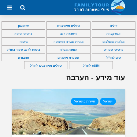
דילים
טיולים מאורגנים
שימושון
אטרקציות
השכרת רכב
כרטיסי טיסה
מלונות מומלצים
מוניות משדה התעופה
ביטוח
כרטיסי ספורט
הזמנת מט”ח
ביטוח לרכב שכור בחו”ל
סים לחו”ל
השכרת אופניים
תחבורה
eSIM לחו”ל
טיולים מאורגנים לחו”ל
עוד מידע - הערבה
ישראל
תיירות בישראל