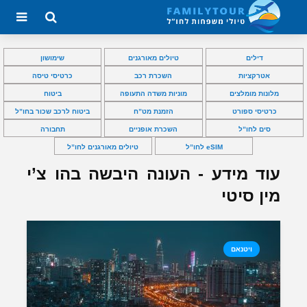
דילים
טיולים מאורגנים
שימושון
אטרקציות
השכרת רכב
כרטיסי טיסה
מלונות מומלצים
מוניות משדה התעופה
ביטוח
כרטיסי ספורט
הזמנת מט”ח
ביטוח לרכב שכור בחו”ל
סים לחו”ל
השכרת אופניים
תחבורה
eSIM לחו”ל
טיולים מאורגנים לחו”ל
עוד מידע - העונה היבשה בהו צ’י
מין סיטי
ויטנאם