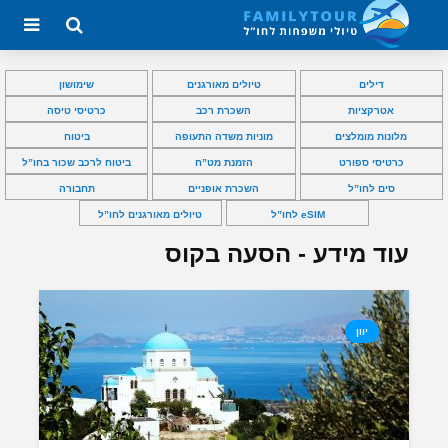
דילים
טיולים מאורגנים
שימושון
אטרקציות
השכרת רכב
כרטיסי טיסה
מלונות מומלצים
מוניות משדה התעופה
ביטוח
כרטיסי ספורט
הזמנת מט”ח
ביטוח לרכב שכור בחו”ל
סים לחו”ל
השכרת אופניים
תחבורה
eSIM לחו”ל
טיולים מאורגנים לחו”ל
עוד מידע - הסעה בקוס
יוון