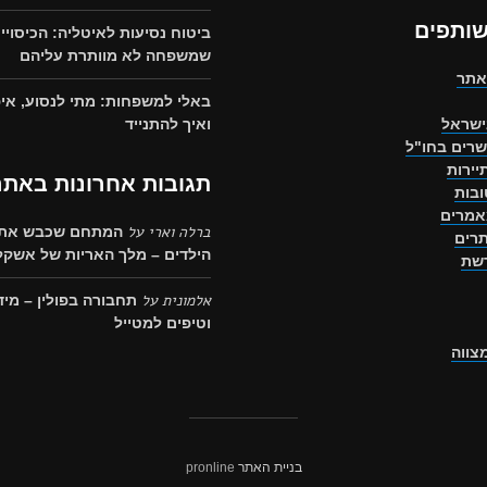
שותפים
ביטוח נסיעות לאיטליה: הכיסויי
שמשפחה לא מוותרת עליהם
אתר
באלי למשפחות: מתי לנסוע, איפ
ישראל
ואיך להתנייד
שרים בחו"ל
יירות
תגובות אחרונות באתר
בות
אמרים
ברלה וארי
על
המתחם שכבש את 
רים
הילדים – מלך האריות של אשקלו
רשת
אלמונית
על
תחבורה בפולין – מיד
וטיפים למטייל
מצווה
בניית האתר
pronline