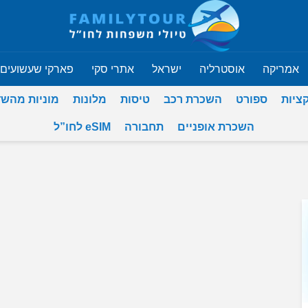
אמריקה
אוסטרליה
ישראל
אתרי סקי
פארקי שעשועים
ציות
ספורט
השכרת רכב
טיסות
מלונות
מוניות מהש
השכרת אופניים
תחבורה
eSIM לחו”ל