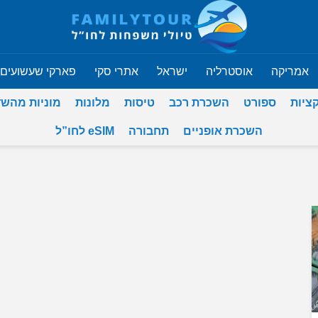
אמריקה
אוסטרליה
ישראל
אתרי סקי
פארקי שעשועים
ציות
ספורט
השכרת רכב
טיסות
מלונות
מוניות מהש
השכרת אופניים
תחבורה
eSIM לחו”ל