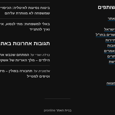
שותפים
ביטוח נסיעות לאיטליה: הכיסויי
שמשפחה לא מוותרת עליהם
אתר
באלי למשפחות: מתי לנסוע, איפ
ישראל
ואיך להתנייד
שרים בחו"ל
יירות
תגובות אחרונות באתר
בות
אמרים
ברלה וארי
על
המתחם שכבש את 
רים
הילדים – מלך האריות של אשקלו
רשת
אלמונית
על
תחבורה בפולין – מיד
וטיפים למטייל
מצווה
בניית האתר
pronline