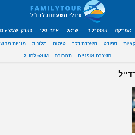
אמריקה
אוסטרליה
ישראל
אתרי סקי
פארקי שעשועים
ציות
ספורט
השכרת רכב
טיסות
מלונות
מוניות מהש
השכרת אופניים
תחבורה
eSIM לחו”ל
דייל