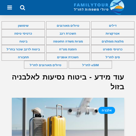
דילים
טיולים מאורגנים
שימושון
אטרקציות
השכרת רכב
כרטיסי טיסה
מלונות מומלצים
מוניות משדה התעופה
ביטוח
כרטיסי ספורט
הזמנת מט”ח
ביטוח לרכב שכור בחו”ל
סים לחו”ל
השכרת אופניים
תחבורה
eSIM לחו”ל
טיולים מאורגנים לחו”ל
עוד מידע - ביטוח נסיעות לאלבניה
בזול
אלבניה