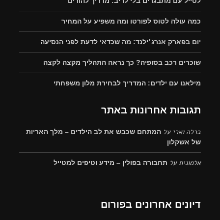
לטייל עם מתבגרים בלי לריב: מדריך להורים
כמה עולה לטוס לפורטו ומה משפיע על המחיר
יום בפארק אנרג׳ילנד: מה שכדאי לדעת לפני הנסיעה
שוכרים רכב בסופיה? כך נראה התהליך מקצה לקצה
מילאנו עם ילדים: המדריך לבחירת מלון משפחתי
תגובות אחרונות באתר
ברלה וארי
על
המתחם שכבש את לב הילדים – מלך האריות
של אשקלון
אלמונית
על
תחבורה בפולין – מידע וטיפים למטייל
דיונים אחרונים בפורום