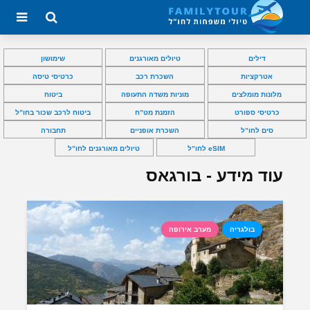
דילים
טיולים מאורגנים
שימושון
אטרקציות
השכרת רכב
כרטיסי טיסה
מלונות מומלצים
מוניות משדה התעופה
ביטוח
כרטיסי ספורט
הזמנת מט”ח
ביטוח לרכב שכור בחו”ל
סים לחו”ל
השכרת אופניים
תחבורה
eSIM לחו”ל
טיולים מאורגנים לחו”ל
עוד מידע - בורגאס
בולגריה
מערב אירופה