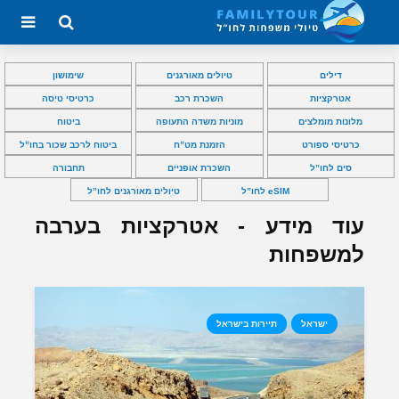
דילים
טיולים מאורגנים
שימושון
אטרקציות
השכרת רכב
כרטיסי טיסה
מלונות מומלצים
מוניות משדה התעופה
ביטוח
כרטיסי ספורט
הזמנת מט”ח
ביטוח לרכב שכור בחו”ל
סים לחו”ל
השכרת אופניים
תחבורה
eSIM לחו”ל
טיולים מאורגנים לחו”ל
עוד מידע - אטרקציות בערבה
למשפחות
ישראל
תיירות בישראל