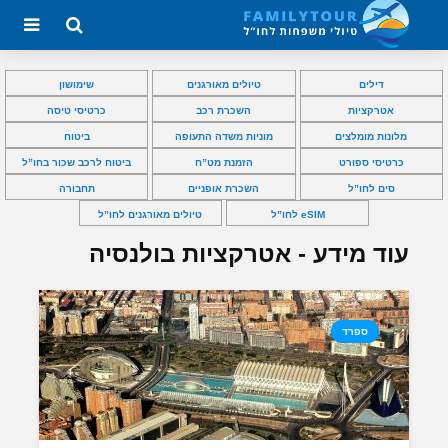
דילים
טיולים מאורגנים
שימושון
אטרקציות
השכרת רכב
כרטיסי טיסה
מלונות מומלצים
מוניות משדה התעופה
ביטוח
כרטיסי ספורט
הזמנת מט”ח
ביטוח לרכב שכור בחו”ל
סים לחו”ל
השכרת אופניים
תחבורה
eSIM לחו”ל
טיולים מאורגנים לחו”ל
עוד מידע - אטרקציות בולנסיה
ספרד