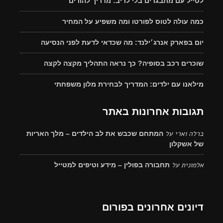
לטייל עם מתבגרים בלי לריב: מדריך להורים
כמה עולה לטוס לפורטו ומה משפיע על המחיר
יום בפארק אנרג׳ילנד: מה שכדאי לדעת לפני הנסיעה
שוכרים רכב בסופיה? כך נראה התהליך מקצה לקצה
מילאנו עם ילדים: המדריך לבחירת מלון משפחתי
תגובות אחרונות באתר
ברלה וארי
על
המתחם שכבש את לב הילדים – מלך האריות
של אשקלון
אלמונית
על
תחבורה בפולין – מידע וטיפים למטייל
דיונים אחרונים בפורום