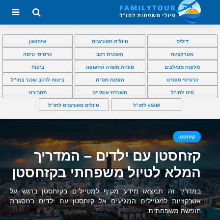
דילים
טיולים מאורגנים
שימושון
אטרקציות
השכרת רכב
כרטיסי טיסה
מלונות מומלצים
מוניות משדה התעופה
ביטוח
כרטיסי ספורט
הזמנת מט”ח
ביטוח לרכב שכור בחו”ל
סים לחו”ל
השכרת אופניים
תחבורה
eSIM לחו”ל
טיולים מאורגנים לחו”ל
קזחסטן
קזחסטן עם ילדים – המדריך
המלא לטיול משפחתי בקזחסטן
במדריך זה תמצאו מידע מקיף למטיילים בקזחסטן בדגש על
אטרקציות למטיילים המגיעים אל קזחסטן עם ילדים במסגרת
חופשה משפחתית.