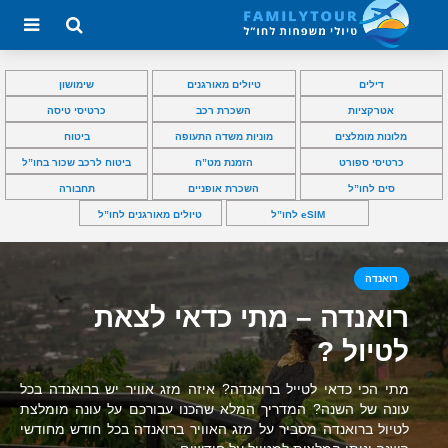
דילים
טיולים מאורגנים
שימושון
אטרקציות
השכרת רכב
כרטיסי טיסה
מלונות מומלצים
מוניות משדה התעופה
ביטוח
כרטיסי ספורט
הזמנת מט”ח
ביטוח לרכב שכור בחו”ל
סים לחו”ל
השכרת אופניים
תחבורה
eSIM לחו”ל
טיולים מאורגנים לחו”ל
רואנדה
רואנדה – מתי כדאי לצאת
לטיול ?
מתי הכי כדאי לטייל ברואנדה? איזה מזג אוויר יש ברואנדה בכל
עונה של השנה? המדריך המלא שהכנו עבורכם על עונה מומלצת
לטיול ברואנדה מסביר על מזג האוויר ברואנדה בכל חודש מחודשי