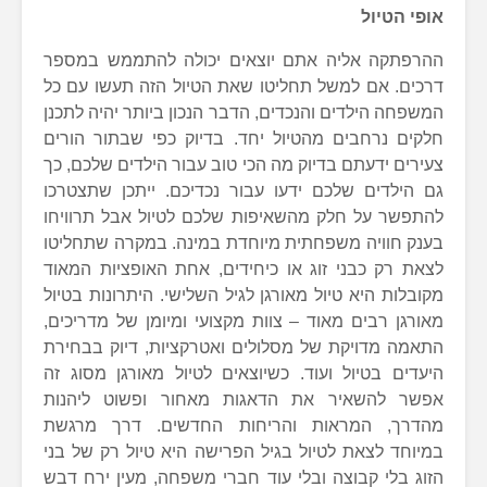
אופי הטיול
ההרפתקה אליה אתם יוצאים יכולה להתממש במספר
דרכים. אם למשל תחליטו שאת הטיול הזה תעשו עם כל
המשפחה הילדים והנכדים, הדבר הנכון ביותר יהיה לתכנן
חלקים נרחבים מהטיול יחד. בדיוק כפי שבתור הורים
צעירים ידעתם בדיוק מה הכי טוב עבור הילדים שלכם, כך
גם הילדים שלכם ידעו עבור נכדיכם. ייתכן שתצטרכו
להתפשר על חלק מהשאיפות שלכם לטיול אבל תרוויחו
בענק חוויה משפחתית מיוחדת במינה. במקרה שתחליטו
לצאת רק כבני זוג או כיחידים, אחת האופציות המאוד
מקובלות היא טיול מאורגן לגיל השלישי. היתרונות בטיול
מאורגן רבים מאוד – צוות מקצועי ומיומן של מדריכים,
התאמה מדויקת של מסלולים ואטרקציות, דיוק בבחירת
היעדים בטיול ועוד. כשיוצאים לטיול מאורגן מסוג זה
אפשר להשאיר את הדאגות מאחור ופשוט ליהנות
מהדרך, המראות והריחות החדשים. דרך מרגשת
במיוחד לצאת לטיול בגיל הפרישה היא טיול רק של בני
הזוג בלי קבוצה ובלי עוד חברי משפחה, מעין ירח דבש