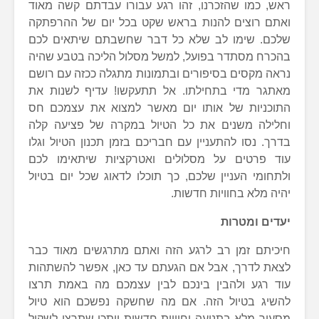
ראש, כמו שהזכרנו, זהו רגע עבורו עבדתם קשה מאוד
ואתם רוצים להנות בראש שקט בכל יום של ההרפתקה
שלכם. שימו לב שלא כל דבר שחשבתם שיתאים לכם
בהכרח מסתדר בפועל, למשל מסלול הליכה בטבע שהיה
נראה מקסים בסיפורים ובתמונות מתגלה ככזה עם רושם
מאתגר מדי בתחילתו. אל תתעקשו! עדיף לשנות את
התוכניות של אותו יום מאשר למצוא את עצמכם חס
וחלילה משנים את כל הטיול במקרה של פציעה קלה
בדרך. נסו להתעניין עם חבריכם בזמן תכנון הטיול וגלו
עוד פרטים על מסלולים ואטרקציות שיתאימו לכם
ולתחומי העניין שלכם, כך תוכלו לדאוג שכל יום בטיול
יהיה מלא בחוויות חדשות.
יעדים ומטרות
חיכיתם זמן רב לרגע הזה ואתם מתרגשים מאוד כבר
לצאת לדרך, אבל אם הגעתם עד כאן, אפשר להשתהות
עוד רגע ולהבין בינכם לבין עצמכם מה באמת תרצו
להשיג בטיול הזה. אם מה שחשקה נפשכם הוא טיול
מסעיר מלא בתנועה וחוויות חדשות ייתכן שתרצו לשקול