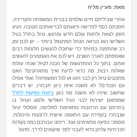
מאת: מעיין מליח
אחרי שביליתם חיים שלמים בבניית המשפחה והקריירה,
חסכתם כסף לפרישה ודאגתם לבריאותכם הטובה, הגיע
הזמן לצאת ולחוות עולם חדש ומרגש. טיול בחו”ל בגיל
השלישי הוא כנראה הטיול המתגמל ביותר – יש לכם זמן
רב שהתפנה במיוחד כדי שתוכלו להגשים חלומות רבים
שאספתם לאורך השנים, ויש לכם את האמצעים להגשים
אותם. בתוך כל ההתרגשות של הכנה לטיול שכזה עולות
שאלות רבות, מה כדאי לדעת ואיך מתארגנים? האם
מתכננים טיול רק לבני הזוג או לכל המשפחה? ואולי אפילו
עם הנכדים? לא משנה איזה כיוון תבחרו, יש דברים
שחשוב שיהיו לא משנה מה כגון
ביטוח נסיעות לחו”ל
שמותאם ישירות לבני הגיל השלישי ולסוג הטיול בו
בחרתם עם הרחבות מתאימות לפוליסה, מסלולי טיול
שנבחרו בקפידה עם התאמה אישית לרצונות והיכולות,
מסמכי נסיעה מתאימים ועוד. ריכזנו עבורכם כמה נקודות
הכרחיות עליהן כדאי לעבור לפני שיוצאים לדרך. תהנו!