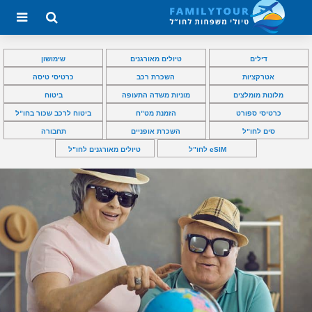
דילים
טיולים מאורגנים
שימושון
אטרקציות
השכרת רכב
כרטיסי טיסה
מלונות מומלצים
מוניות משדה התעופה
ביטוח
כרטיסי ספורט
הזמנת מט”ח
ביטוח לרכב שכור בחו”ל
סים לחו”ל
השכרת אופניים
תחבורה
eSIM לחו”ל
טיולים מאורגנים לחו”ל