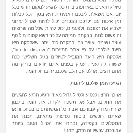
טיול קרוואנים באירופה, בו תוכלו להגיע למקום חדש בכל
יום. אם משאלת ליבכם האמיתית היא בסך הכל לבלות
זמן איכות עם ילדכם והנכדים יכול להיות שטיול עירוני
ישביע את רצונכם. ולפעמים, יכול להיות שכל מה שרוצים
זה פשוט לנוח, בבקתה חמימה על כר דשא קסום מול נוף
עוצר נשימה ואוויר צח. במקרה כזה ייתכן שאלסקה היא
היעד שלכם! על פי אתר התיירות “trip to discover”,
אלסקה היא היעד המוביל לטיולים בגיל השלישי ככה
ששווה להתעניין. עמוק בפנים אתם יודעים בדיוק מה
אתם רוצים, אז לכו עם הלב שלכם, זה בדיוק הזמן.
הגיע הזמן שלכם ליהנות
אז כן, הרצון לנסוע ולטייל גדול מאוד והגיע הרגע להגשים
את החלום, אבל אל תשכחו לקחת את הזמן בתכנון
שיהיה מדויק עבורכם ועבור כל המשתתפים בטיול. וודאו
שאתם רוכשים ביטוח נסיעות מתאים, תכננו את
המסלולים בקפידה, ובחרו את הטיול הטוב ביותר
עבורכם. עכשיו זה הזמן, תהנו!